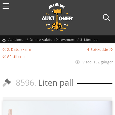
Auktioner
/
Online Auktion 9 november
/
3. Liten pall
2. Datorskärm
4. Spikkudde
Gå tillbaka
Visad:
132 gånger
8596.
Liten pall