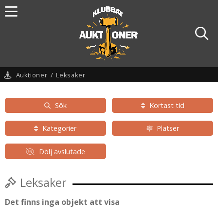
Auktioner
/
Leksaker
Sök
Kortast tid
Kategorier
Platser
Dölj avslutade
Leksaker
Det finns inga objekt att visa