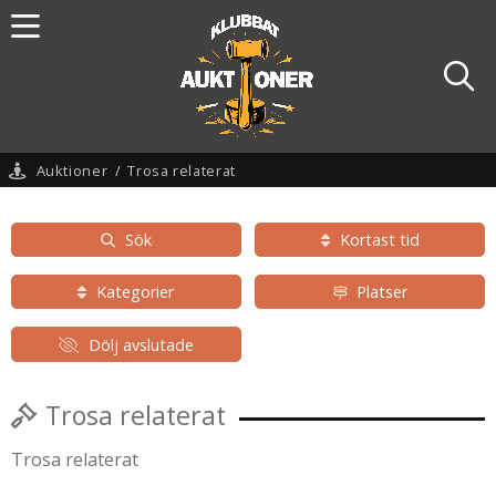
Auktioner
/
Trosa relaterat
Sök
Kortast tid
Kategorier
Platser
Dölj avslutade
Trosa relaterat
Trosa relaterat