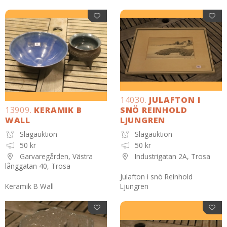
14030.
JULAFTON I
13909.
KERAMIK B
SNÖ REINHOLD
WALL
LJUNGREN
Slagauktion
Slagauktion
50 kr
50 kr
Garvaregården, Västra
Industrigatan 2A, Trosa
långgatan 40, Trosa
Julafton i snö Reinhold
Keramik B Wall
Ljungren