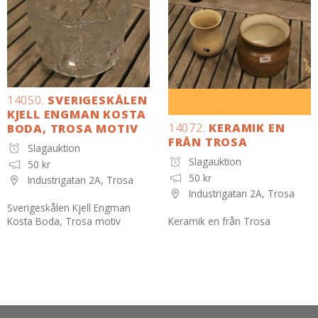
14050.
SVERIGESKÅLEN
KJELL ENGMAN KOSTA
14072.
KERAMIK EN
BODA, TROSA MOTIV
FRÅN TROSA
Slagauktion
Slagauktion
50 kr
50 kr
Industrigatan 2A, Trosa
Industrigatan 2A, Trosa
Sverigeskålen Kjell Engman
Kosta Boda, Trosa motiv
Keramik en från Trosa