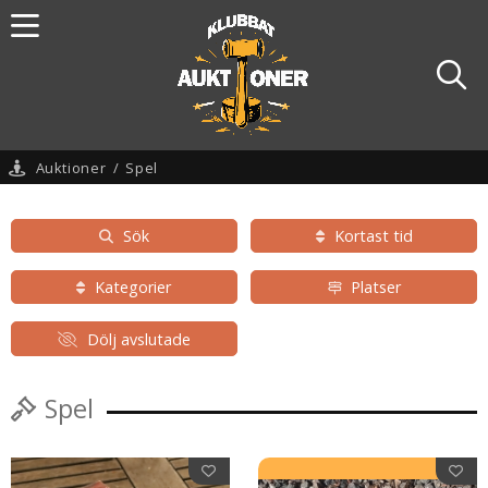
Auktioner
/
Spel
Sök
Kortast tid
Kategorier
Platser
Dölj avslutade
Spel