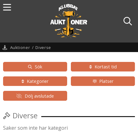
Auktioner
/
Diverse
Sök
Kortast tid
Kategorier
Platser
Dölj avslutade
Diverse
Saker som inte har kategori