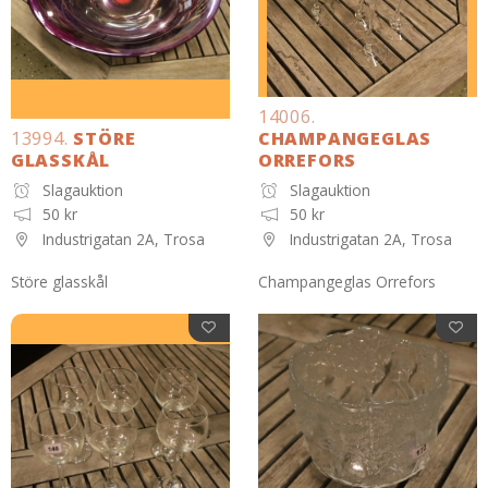
14006.
13994.
STÖRE
CHAMPANGEGLAS
GLASSKÅL
ORREFORS
Slagauktion
Slagauktion
50 kr
50 kr
Industrigatan 2A, Trosa
Industrigatan 2A, Trosa
Störe glasskål
Champangeglas Orrefors