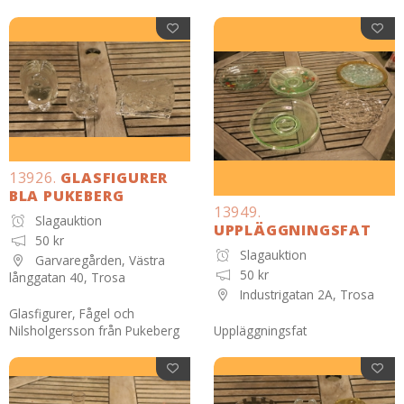
13926.
GLASFIGURER
BLA PUKEBERG
13949.
Slagauktion
UPPLÄGGNINGSFAT
50 kr
Slagauktion
Garvaregården, Västra
50 kr
långgatan 40, Trosa
Industrigatan 2A, Trosa
Glasfigurer, Fågel och
Nilsholgersson från Pukeberg
Uppläggningsfat