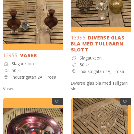
13956.
DIVERSE GLAS
BLA MED TULLGARN
SLOTT
13955.
VASER
Slagauktion
Slagauktion
50 kr
50 kr
Industrigatan 2A, Trosa
Industrigatan 2A, Trosa
Diverse glas bla med Tullgarn
Vaser
slott