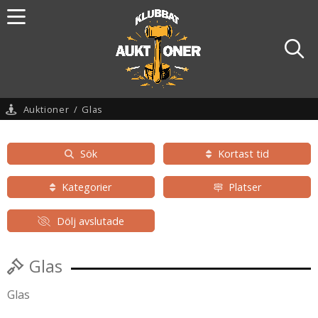
Auktioner
/
Glas
Sök
Kortast tid
Kategorier
Platser
Dölj avslutade
Glas
Glas