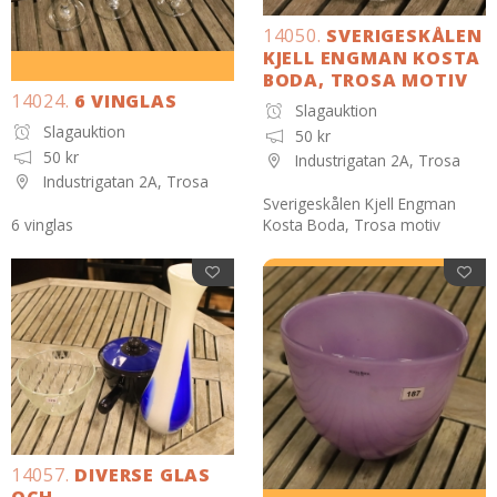
14050.
SVERIGESKÅLEN
KJELL ENGMAN KOSTA
BODA, TROSA MOTIV
14024.
6 VINGLAS
Slagauktion
Slagauktion
50 kr
50 kr
Industrigatan 2A, Trosa
Industrigatan 2A, Trosa
Sverigeskålen Kjell Engman
6 vinglas
Kosta Boda, Trosa motiv
14057.
DIVERSE GLAS
OCH