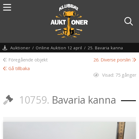
Auktioner
/
Online Auktion 12 april
/
25. Bavaria kanna
Föregående objekt
26. Diverse porslin
Gå tillbaka
Visad:
75 gånger
10759.
Bavaria kanna