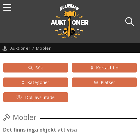
Auktioner
/
Möbler
Sök
Kortast tid
Kategorier
Platser
Dölj avslutade
Möbler
Det finns inga objekt att visa