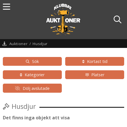
Auktioner
/
Husdjur
Sök
Kortast tid
Kategorier
Platser
Dölj avslutade
Husdjur
Det finns inga objekt att visa